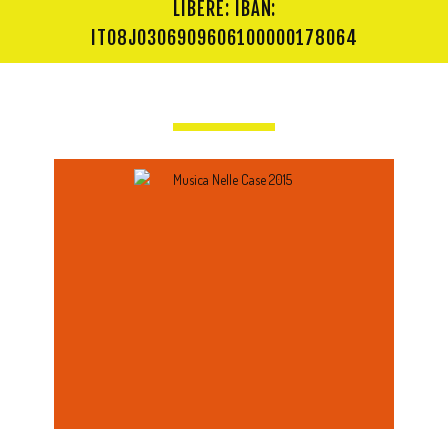
LIBERE: IBAN:
IT08J0306909606100000178064