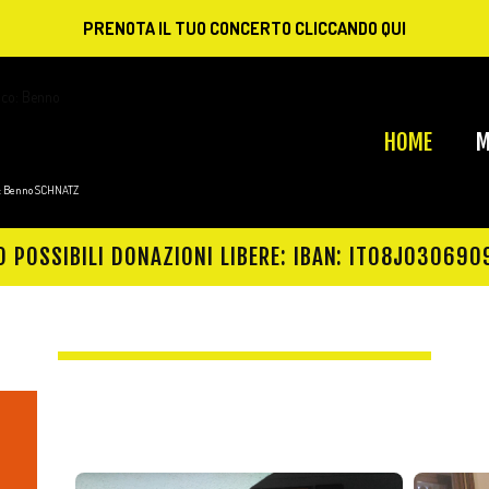
PRENOTA IL TUO CONCERTO CLICCANDO QUI
HOME
M
co: Benno SCHNATZ
O POSSIBILI DONAZIONI LIBERE: IBAN: IT08J030