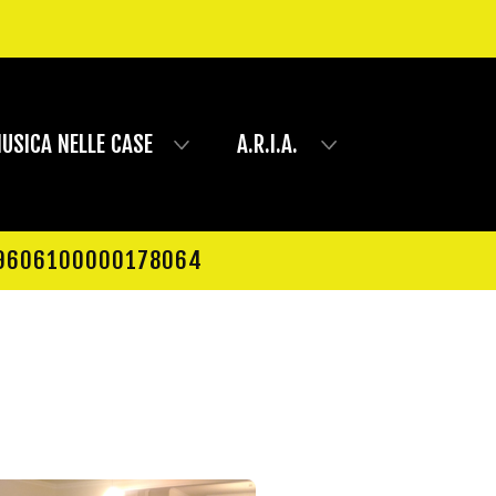
USICA NELLE CASE
A.R.I.A.
6909606100000178064