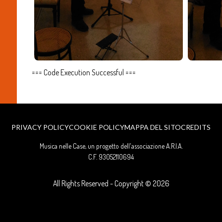
=== Code Execution Successful ===
PRIVACY POLICY
COOKIE POLICY
MAPPA DEL SITO
CREDITS
Musica nelle Case, un progetto dell'associazione A.R.I.A.
C.F. 93052110694
All Rights Reserved - Copyright ©
2026