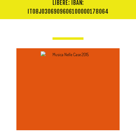
LIBERE: IBAN:
IT08J0306909606100000178064