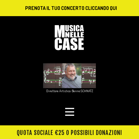
PRENOTA IL TUO CONCERTO CLICCANDO QUI
Direttore Artistico: Benno SCHNATZ
QUOTA SOCIALE €25 O POSSIBILI DONAZIONI