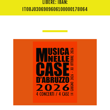
LIBERE: IBAN:
IT08J0306909606100000178064