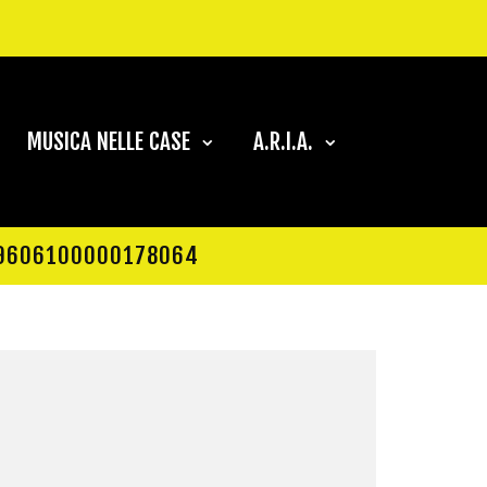
MUSICA NELLE CASE
A.R.I.A.
6909606100000178064